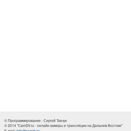
© Программирование - Сергей Ткачук
© 2014 "CamDV.ru - онлайн камеры и трансляции на Дальнем Востоке"
E-mail:
info@camdv.ru